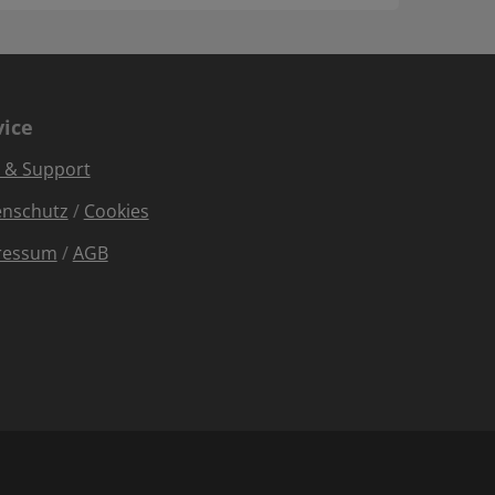
vice
e & Support
enschutz
/
Cookies
ressum
/
AGB