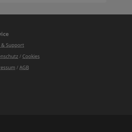
vice
e & Support
enschutz
/
Cookies
ressum
/
AGB